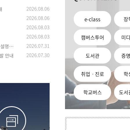
2026.08.06
내
2026.08.06
e-class
장
2026.08.03
2026.08.03
캠버스투어
미
2026.07.31
[교직] 2026학년도 교직과정 이수예정자 선발확정자 명단 및 교직설명회 안내
2026.07.30
발 안내
도서관
증
취업ㆍ진로
학
학교버스
도서