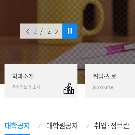
2
/
2
학과소개
취업∙진로
문헌정보과 소개
job course