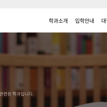
학과소개
입학안내
대
학과소개
입학안내
학사
학과연혁
교과
교수소개
장학
졸업 후 진로
졸업
찾아오시는길
대학
 관련된 학과입니다.