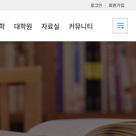
로그인
회원가입
학
대학원
자료실
커뮤니티
일정
문헌정보학전공
강의자료
질문과 답변
(일반대학원)
과정
일반자료
학과소식
기록관리학전공
안내
서식자료
취업·정보란
(일반대학원)
제도
링크사이트
대학원공지
공지
대학원 취업현황